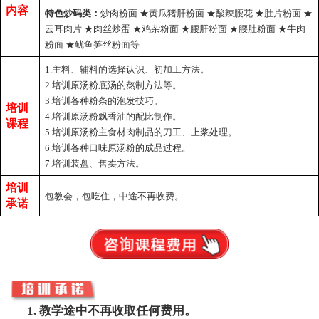
内容
特色炒码类：
炒肉粉面
★
黄瓜猪肝粉面
★
酸辣腰花
★
肚片粉面
★
云耳肉片
★
肉丝炒蛋
★
鸡杂粉面
★
腰肝粉面
★
腰肚粉面
★
牛肉
粉面
★
鱿鱼笋丝粉面等
1.主料、辅料的选择认识、初加工方法。
2.培训原汤粉底汤的熬制方法等。
3.培训各种粉条的泡发技巧。
培训
4.培训原汤粉飘香油的配比制作。
课程
5.培训原汤粉主食材肉制品的刀工、上浆处理。
6.培训各种口味原汤粉的成品过程。
7.培训装盘、售卖方法。
培训
包教会，包吃住，中途不再收费。
承诺
教学途中不再收取任何费用。