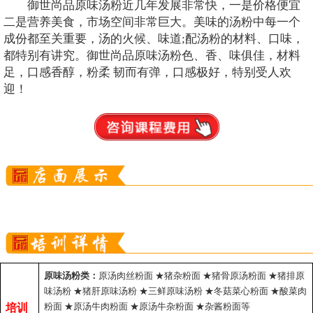
御世尚品原味汤粉近几年发展非常快，一是价格便宜
二是营养美食，市场空间非常巨大。美味的汤粉中每一个
成份都至关重要，汤的火候、味道;配汤粉的材料、口味，
都特别有讲究。御世尚品原味汤粉色、香、味俱佳，材料
足，口感香醇，粉柔 韧而有弹，口感极好，特别受人欢
迎！
原味汤粉类：
原汤肉丝粉面
★
猪杂粉面
★
猪骨原汤粉面
★
猪排原
味汤粉
★
猪肝原味汤粉
★
三鲜原味汤粉
★
冬菇菜心粉面
★
酸菜肉
粉面
★
原汤牛肉粉面
★
原汤牛杂粉面
★
杂酱粉面等
培训