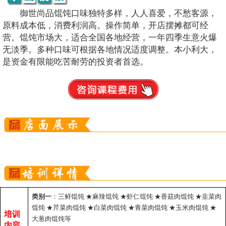
御世尚品馄饨口味独特多样，人人喜爱，不愁客源，
原料成本低，消费利润高。操作简单，开店摆摊都可经
营。馄饨市场大，适合全国各地经营，一年四季生意火爆
无淡季。多种口味可根据各地情况适度调整。本小利大，
是资金有限能吃苦耐劳的投资者首选。
类别一
：三鲜馄饨
★
麻辣馄饨
★
虾仁馄饨
★
香菇肉馄饨
★
韭菜肉
馄饨
★
芹菜肉馄饨
★
白菜肉馄饨
★
青菜肉馄饨
★
玉米肉馄饨
★
培训
大葱肉馄饨等
内容