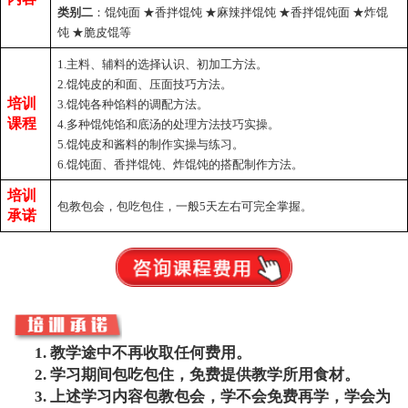
类别二
：馄饨面
★
香拌馄饨
★
麻辣拌馄饨
★
香拌馄饨面
★
炸馄
饨
★
脆皮馄等
1.主料、辅料的选择认识、初加工方法。
2.馄饨皮的和面、压面技巧方法。
培训
3.馄饨各种馅料的调配方法。
课程
4.多种馄饨馅和底汤的处理方法技巧实操。
5.馄饨皮和酱料的制作实操与练习。
6.馄饨面、香拌馄饨、炸馄饨的搭配制作方法。
培训
包教
包会，包吃包住，一般5天左右可完全掌握
。
承诺
教学途中不再收取任何费用。
学习期间包吃包住，免费提供教学所用食材。
上述学习内容包教包会，学不会免费再学，学会为