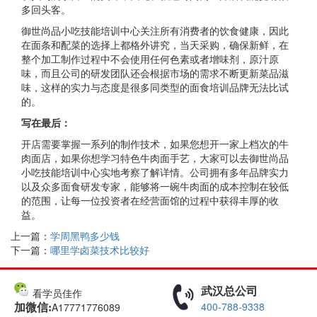
多回头客。
御世尚品小吃技能培训中心关注所有消费者的饮食健康，因此
在面条和配菜的选择上都格外讲究，当天采购，确保新鲜，在
整个加工制作过程中不会使用任何色素或者增味剂，原汁原
味，而且公司的研发团队还会根据市场的需求不断更新菜品滋
味，这样的实力与态度是很多同类型的面食培训品牌无法比试
的。
写在最后：
开店需要掌握一系列的制作技术，如果您想开一家上档次的牛
肉面店，如果你想学习特色牛肉面手艺，大家可以去御世尚品
小吃技能培训中心实地考察了解详情。公司拥有多年品牌实力
以及众多面食研发专家，能够将一碗牛肉面的成本控制在较低
的范围，让每一位投资者在经营面馆的过程中获得丰厚的收
益。
上一篇：
学周黑鸭多少钱
下一篇：
哪里学卤菜技术比较好
武汉总公司
看学员佳作
400-788-9338
A17771776089
加微信: