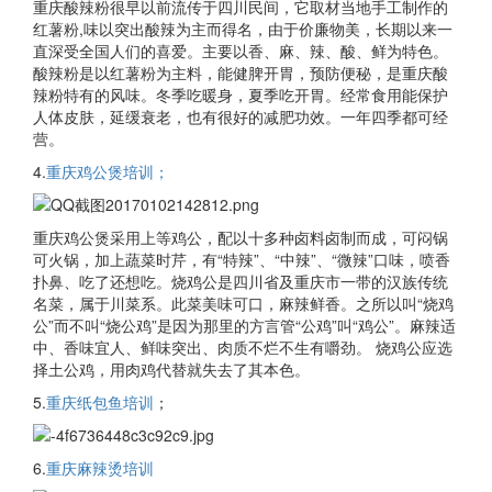
重庆酸辣粉很早以前流传于四川民间，它取材当地手工制作的
红薯粉,味以突出酸辣为主而得名，由于价廉物美，长期以来一
直深受全国人们的喜爱。主要以香、麻、辣、酸、鲜为特色。
酸辣粉是以红薯粉为主料，能健脾开胃，预防便秘，是重庆酸
辣粉特有的风味。冬季吃暖身，夏季吃开胃。经常食用能保护
人体皮肤，延缓衰老，也有很好的减肥功效。一年四季都可经
营。
4.
重庆鸡公煲培训；
重庆鸡公煲采用上等鸡公，配以十多种卤料卤制而成，可闷锅
可火锅，加上蔬菜时芹，有“特辣”、“中辣”、“微辣”口味，喷香
扑鼻、吃了还想吃。烧鸡公是四川省及重庆市一带的汉族传统
名菜，属于川菜系。此菜美味可口，麻辣鲜香。之所以叫“烧鸡
公”而不叫“烧公鸡”是因为那里的方言管“公鸡”叫“鸡公”。麻辣适
中、香味宜人、鲜味突出、肉质不烂不生有嚼劲。 烧鸡公应选
择土公鸡，用肉鸡代替就失去了其本色。
5.
重庆纸包鱼培训
；
6.
重庆麻辣烫培训