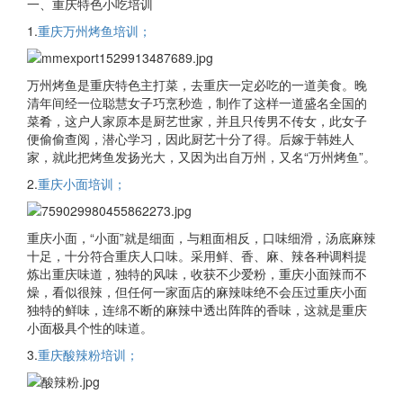
一、重庆特色小吃培训
1.
重庆万州烤鱼培训；
万州烤鱼是重庆特色主打菜，去重庆一定必吃的一道美食。晚
清年间经一位聪慧女子巧烹秒造，制作了这样一道盛名全国的
菜肴，这户人家原本是厨艺世家，并且只传男不传女，此女子
便偷偷查阅，潜心学习，因此厨艺十分了得。后嫁于韩姓人
家，就此把烤鱼发扬光大，又因为出自万州，又名“万州烤鱼”。
2.
重庆小面培训；
重庆小面，“小面”就是细面，与粗面相反，口味细滑，汤底麻辣
十足，十分符合重庆人口味。采用鲜、香、麻、辣各种调料提
炼出重庆味道，独特的风味，收获不少爱粉，重庆小面辣而不
燥，看似很辣，但任何一家面店的麻辣味绝不会压过重庆小面
独特的鲜味，连绵不断的麻辣中透出阵阵的香味，这就是重庆
小面极具个性的味道。
3.
重庆酸辣粉培训；